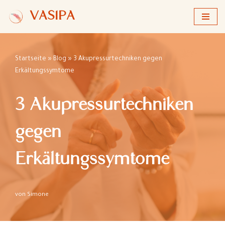
VASIPA
Zum
Inhalt
springen
Startseite
»
Blog
»
3 Akupressurtechniken gegen
Erkältungssymtome
3 Akupressurtechniken
gegen
Erkältungssymtome
von
Simone