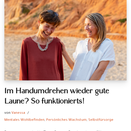
Im Handumdrehen wieder gute
Laune? So funktionierts!
von
Vanessa
Mentales Wohlbefinden
,
Persönliches Wachstum
,
Selbstfürsorge