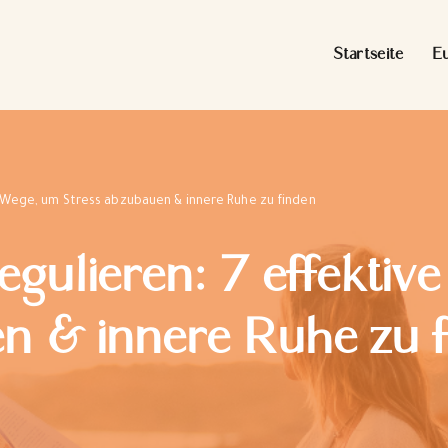
Startseite
E
 Wege, um Stress abzubauen & innere Ruhe zu finden
gulieren: 7 effekti
n & innere Ruhe zu 