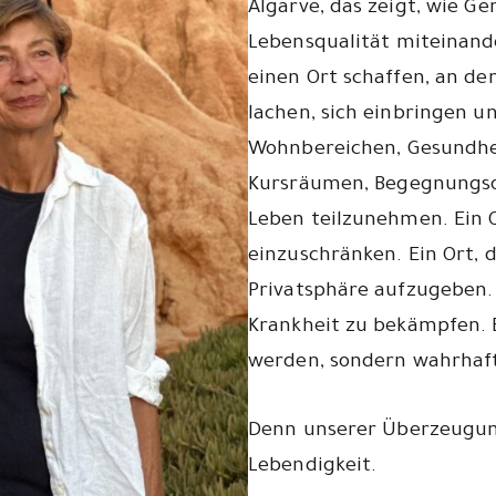
Algarve, das zeigt, wie G
Lebensqualität miteinan
einen Ort schaffen, an d
lachen, sich einbringen 
Wohnbereichen, Gesundhei
Kursräumen, Begegnungsor
Leben teilzunehmen. Ein Or
einzuschränken. Ein Ort, 
Privatsphäre aufzugeben. 
Krankheit zu bekämpfen. 
werden, sondern wahrhaft
Denn unserer Überzeugun
Lebendigkeit.