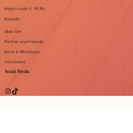
Impressum & AGBs
Kontakt
Über Uns
Partner und Freunde
Kurse & Workshops
Gutscheine
Social Media
Neve
| Präsentiert von
WordPress